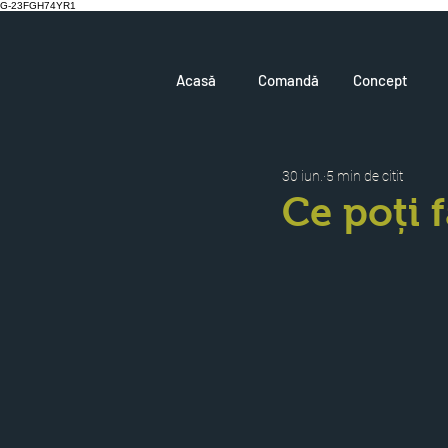
G-23FGH74YR1
Acasă
Comandă
Concept
30 iun.
5 min de citit
Ce poți 