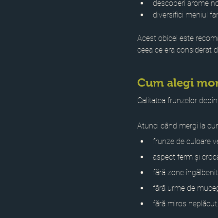
descoperi arome no
diversifici meniul fam
Acest obicei este recom
ceea ce era considerat d
Cum alegi mor
Calitatea frunzelor depi
Atunci când mergi la cu
frunze de culoare v
aspect ferm și croc
fără zone îngălbenit
fără urme de muceg
fără miros neplăcut