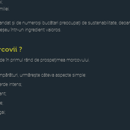
i;
iliei.
andat și de numeroși bucătari preocupați de sustenabilitate, deoa
eșeu într-un ingredient valoros.
covii ?
nde în primul rând de prospețimea morcovului.
mpărături, urmărește câteva aspecte simple:
erde intens;
ant;
e;
ai;
.