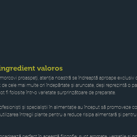
ingredient valoros
rcovi proaspeți, atenția noastră se îndreaptă aproape exclusiv c
 de cele mai multe ori îndepărtate și aruncate, deși reprezintă o pa
ot fi folosite într-o varietate surprinzătoare de preparate.
 profesioniști și specialiștii în alimentație au început să promoveze 
 utilizarea întregii plante pentru a reduce risipa alimentară și pentru 
adrează perfect în această filozofie: sunt aromate, versatile și po