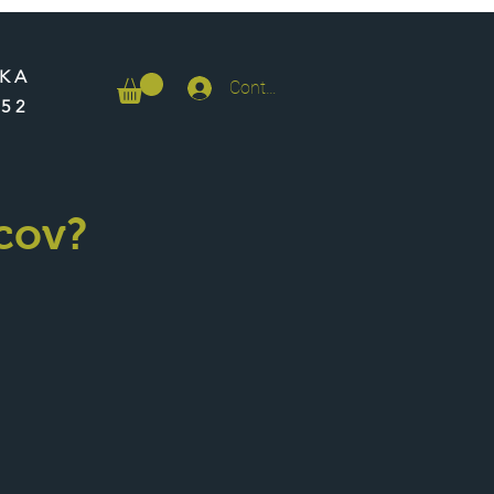
NKA
Contul meu
652
cov?