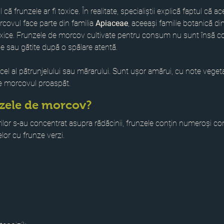
că frunzele ar fi toxice. În realitate, specialiștii explică faptul că a
covul face parte din familia 
Apiaceae
, aceeași familie botanică din
oxice. Frunzele de morcov cultivate pentru consum nu sunt însă co
e sau gătite după o spălare atentă.
e cel al pătrunjelului sau mărarului. Sunt ușor amărui, cu note vegeta
e morcovul proaspăt.
nzele de morcov?
rilor s-au concentrat asupra rădăcinii, frunzele conțin numeroși com
elor cu frunze verzi.