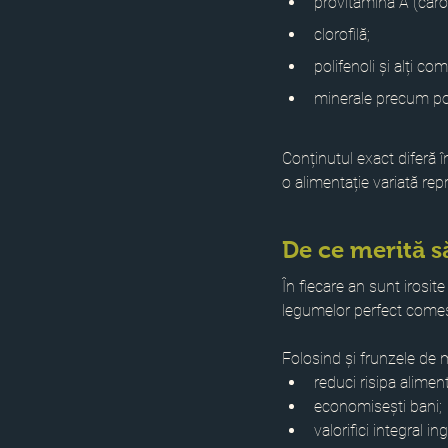
provitamina A (carot
clorofilă;
polifenoli și alți co
minerale precum potas
Conținutul exact diferă în
o alimentație variată rep
De ce merită s
În fiecare an sunt irosit
legumelor perfect comest
Folosind și frunzele de 
reduci risipa alimen
economisești bani;
valorifici integral 