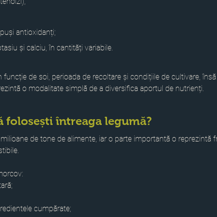
enoizi);
mpuși antioxidanți;
iu și calciu, în cantități variabile.
 funcție de soi, perioada de recoltare și condițiile de cultivare, însă 
rezintă o modalitate simplă de a diversifica aportul de nutrienți.
ă folosești întreaga legumă?
e milioane de tone de alimente, iar o parte importantă o reprezintă fr
ibile.
morcov:
tară;
ingredientele cumpărate;