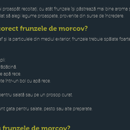
proaspăt recoltați, cu atât frunzele își păstrează mai bine aroma ș
t să alegi legume proaspete, provenite din surse de încredere. 
corect frunzele de morcov?
f și la particulele din mediul exterior, frunzele trebuie spălate foart
li:
rădăcină.
de apă rece.
te într-un bol cu apă rece.
 pentru salată sau pe un prosop curat.
nt gata pentru salate, pesto sau alte preparate.
u frunzele de morcov? 