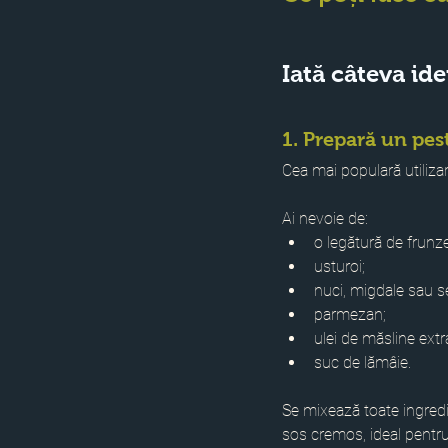
Iată câteva ide
1. Prepară un pe
Cea mai populară utiliza
Ai nevoie de:
o legătură de frunze
usturoi;
nuci, migdale sau s
parmezan;
ulei de măsline extr
suc de lămâie.
Se mixează toate ingred
sos cremos, ideal pentru