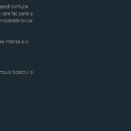
ceastă confuzie 
 care fac parte și 
nsiderate toxice 
le intense și o 
puși bioactivi și 