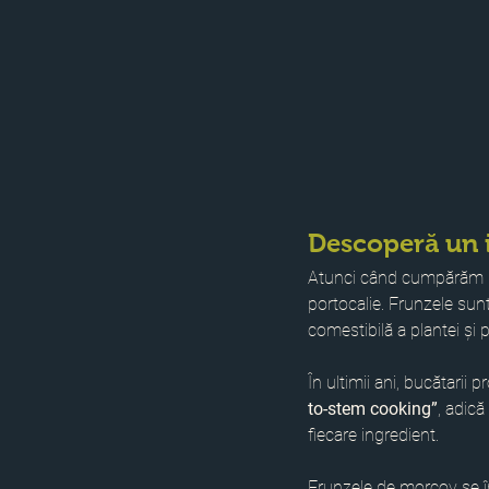
Descoperă un 
Atunci când cumpărăm mo
portocalie. Frunzele sunt
comestibilă a plantei și p
În ultimii ani, bucătarii
to-stem cooking”
, adică
fiecare ingredient. 
Frunzele de morcov se înc