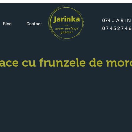
074
JARI
Blog
Contact
0745274
face cu frunzele de mor