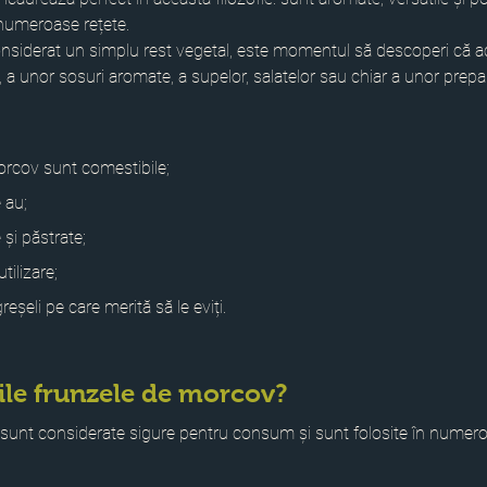
 numeroase rețete.
nsiderat un simplu rest vegetal, este momentul să descoperi că a
, a unor sosuri aromate, a supelor, salatelor sau chiar a unor prepa
orcov sunt comestibile;
e au;
și păstrate;
tilizare;
eșeli pe care merită să le eviți.
ile frunzele de morcov?
sunt considerate sigure pentru consum și sunt folosite în numeroa