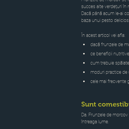
succes alte verdețuri în
Dacă până acum le-ai co
baza unui pesto delicios
În acest articol vei afla:
dacă frunzele de m
ce beneficii nutritiv
cum trebuie spălate 
moduri practice de u
cele mai frecvente gr
Sunt comestib
Da. Frunzele de morcov 
întreaga lume.