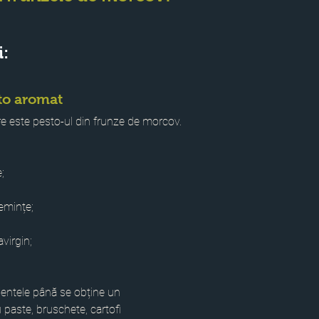
i:
sto aromat
re este pesto-ul din frunze de morcov.
;
emințe;
avirgin;
ientele până se obține un 
 paste, bruschete, cartofi 