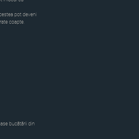
cestea pot deveni 
rate coapte.
se bucătării din 