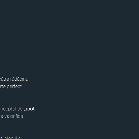
ătre rădăcina 
rte perfect 
conceptul de 
„root-
a valorifica 
t înlocui cu 