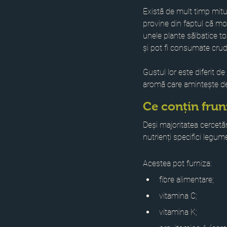
Există de mult timp mitul 
provine din faptul că mor
unele plante sălbatice t
și pot fi consumate crud
Gustul lor este diferit d
aromă care amintește d
Ce conțin fru
Deși majoritatea cercetă
nutrienți specifici legum
Acestea pot furniza:
fibre alimentare;
vitamina C;
vitamina K;