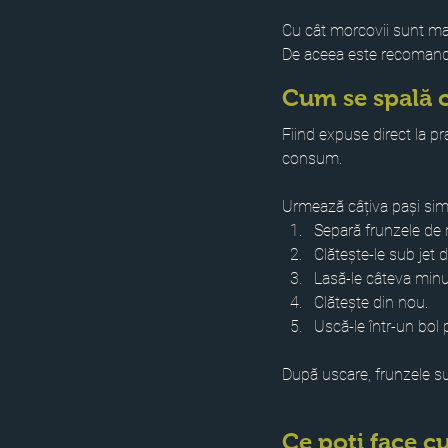
Cu cât morcovii sunt mai 
De aceea este recomanda
Cum se spală 
Fiind expuse direct la pra
consum.
Urmează câțiva pași simp
Separă frunzele de 
Clătește-le sub jet 
Lasă-le câteva minu
Clătește din nou.
Uscă-le într-un bol
După uscare, frunzele su
Ce poți face c