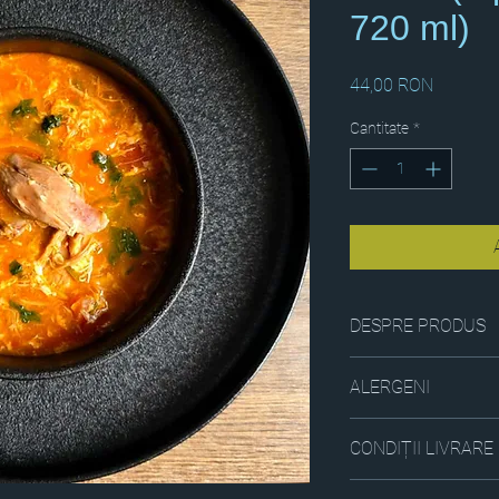
720 ml)
Preț
44,00 RON
Cantitate
*
DESPRE PRODUS
O ciorbiță minunată, g
ALERGENI
legume, dreasă cu bor
Ou, Țelină, Borș (glute
CONDIȚII LIVRARE
Produsele se livrează 