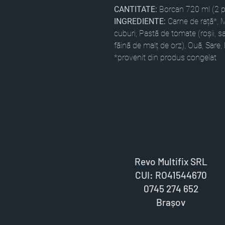
CANTITATE:
Borcan 720 ml (2 po
INGREDIENTE:
Carne de rață*, M
cuburi, Pastă de tomate (roșii, sa
făină de malț de orz), Ouă, Sare,
*provenit din produs congelat
Revo Multifix SRL
CUI: RO41544670
0745 274 652
Brașov