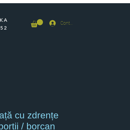
NKA
Contul meu
652
ață cu zdrențe
porții / borcan