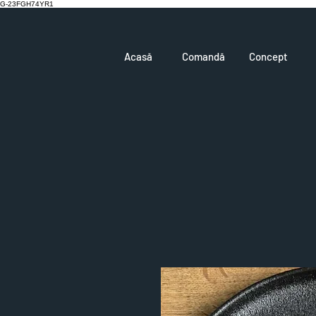
G-23FGH74YR1
Acasă
Comandă
Concept