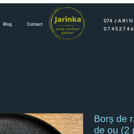
074
JARI
Blog
Contact
0745274
Borș de r
de ou (2 