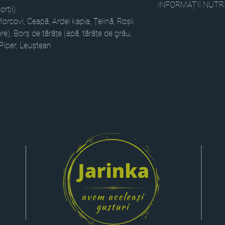
INFORMAȚII NUTR
este răcită în shock fr
rții)
borcane și se livreaz
orcovi, Ceapă, Ardei kapia, Țelină, Roșii
Valoare Energetică (kJ/
siguranță.
re), Borș de tărâțe (apă, tărâțe de grâu,
din care: Acizi grași sat
Avem grijă de natură:
 Piper, Leuștean
Zaharuri (g): 0.8, Protei
livrare (opțional).